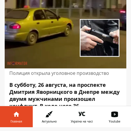
Полиция открыла уголовное производство
В субботу, 26 августа, на проспекте
Дмитрия Яворницкого в Днепре между
двумя мужчинами произошел
конфликт. В ходе него 36-
летний
мужчина сел в Daewoo Lanos и
пять раз выстрелил
в воздух из
Главная
Актуально
Україна на часі
Youtube
травматического пистолета. Мужчину