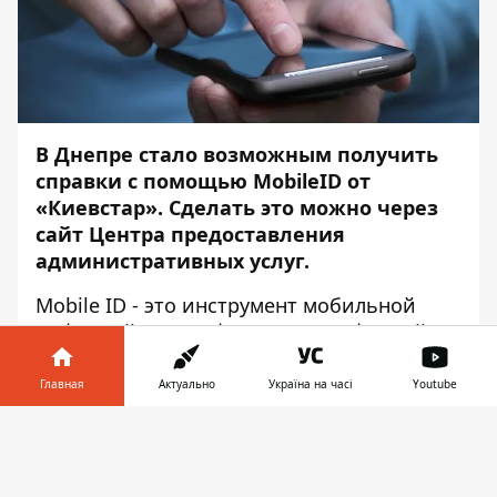
В Днепре стало возможным получить
справки с помощью MobileID от
«Киевстар». Сделать это можно через
сайт Центра предоставления
административных услуг.
Mobile ID - это инструмент мобильной
цифровой идентификации и цифровой
подписи в мобильном телефоне, который
позволяет удостоверять документы
Главная
Актуально
Україна на часі
Youtube
онлайн. Об этом
Информатору
сообщили
Информатор в
в пресс-службе Днепровского городского
Скачать
телефоне
👉
совета.