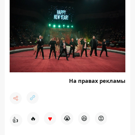
На правах рекламы
♥
🔥
😭
😆
😡
👍