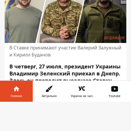
В Ставке принимают участие Валерий Залужный
и Кирилл Буданов
В четверг, 27 июля, президент Украины
Владимир Зеленский приехал в Днепр.
Здесь он проводит выездную Ставку.
Вместе с
Президентом в заседании
принимают участие
Главная
Актуально
Україна на часі
Youtube
главнокомандующий ВСУ Валерий
Информатор в
Залужный
и начальник Главного
Скачать
телефоне
👉
управления разведки Министерства
обороны Украины Кирилл Буданов.