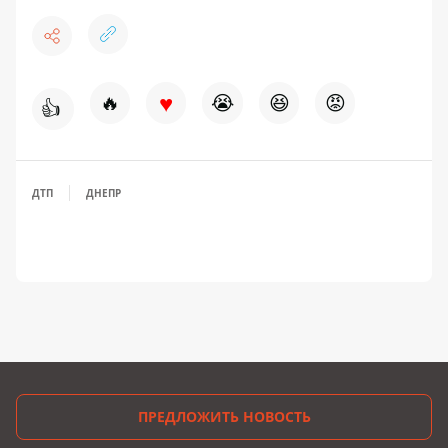
♥
🔥
😭
😆
😡
👍
ДТП
ДНЕПР
ПРЕДЛОЖИТЬ НОВОСТЬ