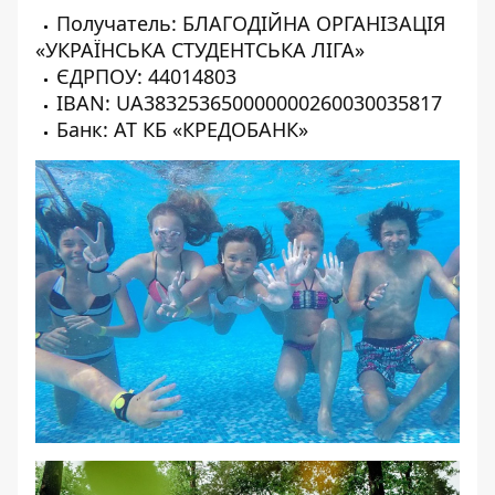
Получатель: БЛАГОДІЙНА ОРГАНІЗАЦІЯ
«УКРАЇНСЬКА СТУДЕНТСЬКА ЛІГА»
ЄДРПОУ: 44014803
IBAN: UA383253650000000260030035817
Банк: АТ КБ «КРЕДОБАНК»