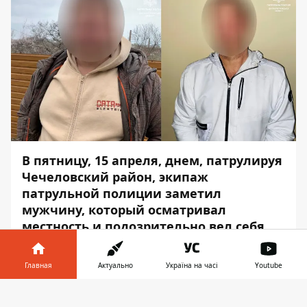
В пятницу, 15 апреля, днем, патрулируя
Чечеловский район, экипаж
патрульной полиции заметил
мужчину, который осматривал
местность и подозрительно вел себя.
Увидев полицейское авто, он пытался
Главная
Актуально
Україна на часі
Youtube
быстро уйти. Об этом сообщает
Информатор
, ссылаясь на пресс-службу
Информатор в
Скачать
Патрульной полиции в Днепропетровской