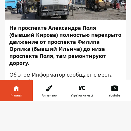
На проспекте Александра Поля
(бывший Кирова) полностью перекрыто
движение от проспекта Филипа
Орлика (бывший Ильича) до низа
проспекта Поля, там ремонтируют
дорогу.
Об этом
Информатор
сообщает с места
событий.
Движение на проспекте по направлению к
Главная
Актуально
Україна на часі
Youtube
центру полностью перекрыто. В связи с
этим, по противоположной стороне
Информатор в
Скачать
проспекта дорогу разделили на две
телефоне
👉
полосы, и теперь там временно
двухстороннее движение.