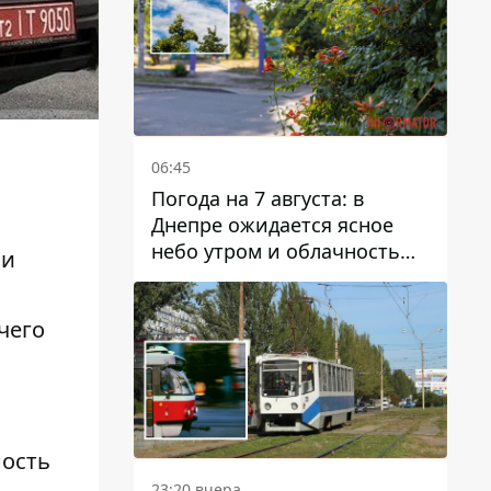
06:45
Погода на 7 августа: в
Днепре ожидается ясное
небо утром и облачность
ми
после обеда
чего
ность
23:20 вчера