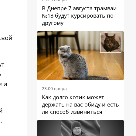
В Днепре 7 августа трамваи
№18 будут курсировать по-
ы
другому
свой
ут
о
е и
23:00 вчера
Как долго котик может
держать на вас обиду и есть
й
ли способ извиниться
.