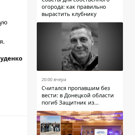
огорода: как правильно
вырастить клубнику
кую
я.
Руденко
20:00 вчера
Считался пропавшим без
вести: в Донецкой области
погиб Защитник из
Каменского Антон
Красовский