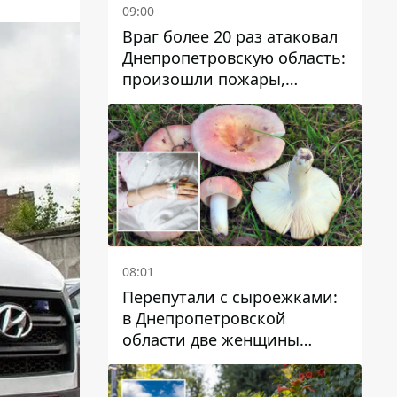
09:00
Враг более 20 раз атаковал
Днепропетровскую область:
произошли пожары,
повреждены дома,
инфраструктура и авто
08:01
Перепутали с сыроежками:
в Днепропетровской
области две женщины
отравились грибами