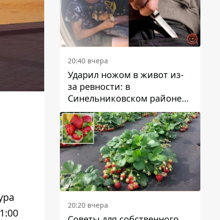
20:40 вчера
Ударил ножом в живот из-
за ревности: в
Синельниковском районе
задержали 49-летнего
мужчину за убийство
ура
20:20 вчера
1:00
Советы для собственного