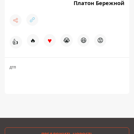
Платон Бережной
♥
🔥
😭
😆
😡
👍
ДТП