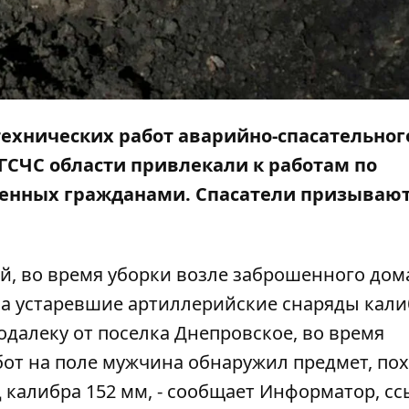
технических работ аварийно-спасательног
ГСЧС области привлекали к работам по
енных гражданами. Спасатели призываю
й, во время уборки возле заброшенного дом
а устаревшие артиллерийские снаряды кали
подалеку от поселка Днепровское, во время
от на поле мужчина обнаружил предмет, по
 калибра 152 мм, - сообщает
Информатор
, с