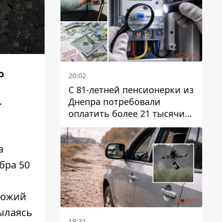
о
20:02
С 81-летней пенсионерки из
Днепра потребовали
т
оплатить более 21 тысячи
гривен за "вмешательство в
работу счетчика"
а
бра 50
хожий
сылаясь
18:31