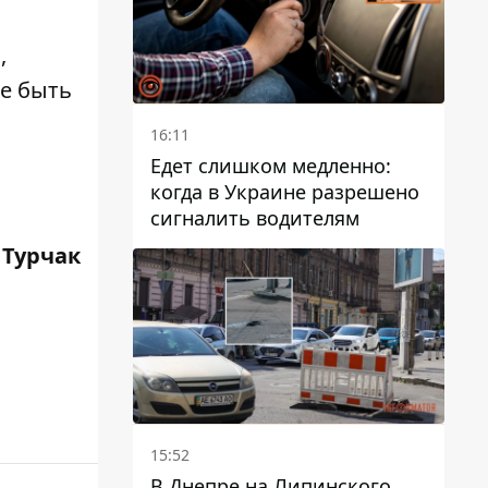
,
те быть
16:11
Едет слишком медленно:
когда в Украине разрешено
сигналить водителям
 Турчак
15:52
В Днепре на Липинского