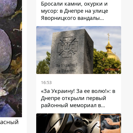
Бросали камни, окурки и
мусор: в Днепре на улице
Яворницкого вандалы
повредили питьевые
фонтаны
16:53
«За Украину! За ее волю!»: в
Днепре открыли первый
районный мемориал в
честь погибших
Защитников
пасный