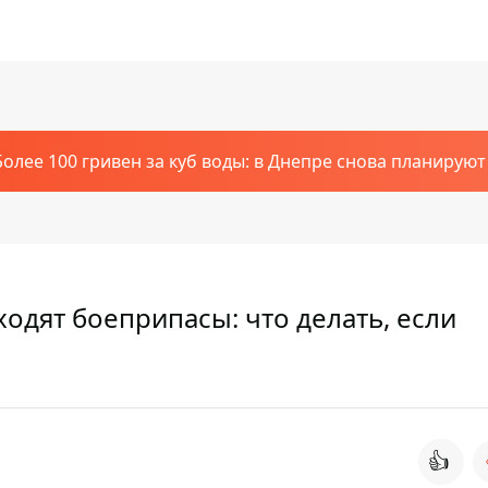
Более 100 гривен за куб воды: в Днепре снова планирую
одят боеприпасы: что делать, если
👍