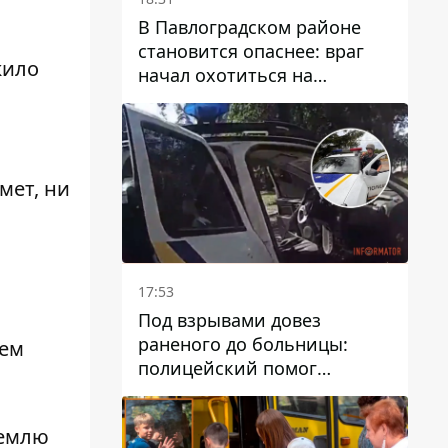
В Павлоградском районе
становится опаснее: враг
жило
начал охотиться на
гражданский и военный
транспорт
мет, ни
17:53
Под взрывами довез
раненого до больницы:
оем
полицейский помог
пострадавшему после атаки
на Каменский район
землю