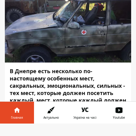
В Днепре есть несколько по-
настоящему особенных мест,
сакральных, эмоциональных, сильных -
тех мест, которые должен посетить
каждый, мест, которые каждый должен
почитать. Одно из таких - Музей АТО на
проспекте Яворницкого. Тут собрана
Главная
Актуально
Україна на часі
Youtube
боль и гордость украинского народа и
представлен путь к обретению нашей
Информатор в
Скачать