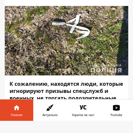
К сожалению, находятся люди, которые
игнорируют призывы спецслужб и
военных, не трогать подозрительные
предметы, в частности боеприпасы.
Зачастую это пренебрежение приводит
Главная
Актуально
Україна на часі
Youtube
к плачевным последствия.
Информатор в
Скачать
Так, в субботу, 21 мая, пенсионер