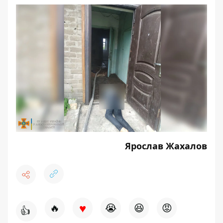
Ярослав Жахалов
♥
🔥
😭
😆
😡
👍