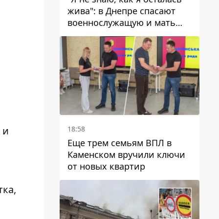
жива": в Днепре спасают
военнослужащую и мать
четверых детей, которую
ранил КАБ
18:58
 и
Еще трем семьям ВПЛ в
Каменском вручили ключи
от новых квартир
тка,