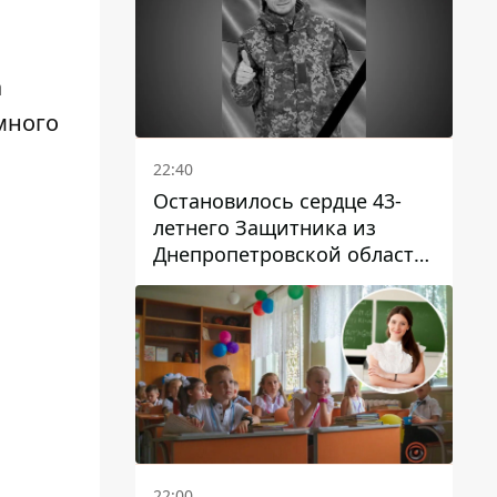
а
емного
22:40
Остановилось сердце 43-
летнего Защитника из
Днепропетровской области
Евгения Зинченко
22:00