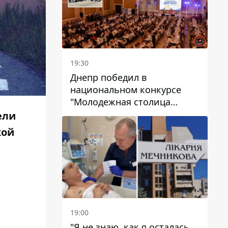
19:30
Днепр победил в
национальном конкурсе
"Молодежная столица
Украины – 2026"
ели
кой
19:00
"Я не знаю, как я осталась