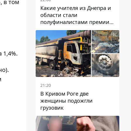
, в том
Какие учителя из Днепра и
области стали
полуфиналистами премии
Global Teacher Prize Ukraine
2026
 1,4%.
о).
м
21:20
В Кривом Роге две
женщины подожгли
грузовик