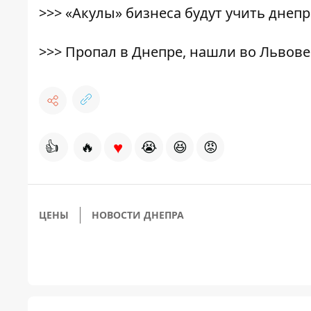
>>>
«Акулы» бизнеса будут учить днеп
>>>
Пропал в Днепре, нашли во Львове
♥
👍
🔥
😭
😆
😡
ЦЕНЫ
НОВОСТИ ДНЕПРА