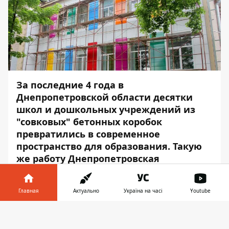
За последние 4 года в
Днепропетровской области десятки
школ и дошкольных учреждений из
"совковых" бетонных коробок
превратились в современное
пространство для образования. Такую
же работу Днепропетровская
облгосадминистрация ведет и в
областном центре. Сейчас в процессе
Главная
Актуально
Україна на часі
Youtube
капитального ремонта - НВК № 104 в
Днепре.
Информатор в
Скачать
телефоне
👉
За более чем 50 лет школа не видела