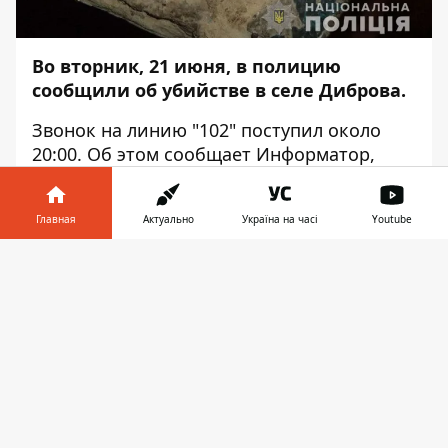
Во вторник, 21 июня, в полицию
сообщили об убийстве в селе Диброва.
Звонок на линию "102" поступил около
20:00. Об этом сообщает
Информатор
,
ссылаясь на пресс-службу ГУНП в
Днепропетровской области.
Главная
Актуально
Україна на часі
Youtube
Прибыв на место, сотрудники полиции
Информатор в
выяснили, что между 43-летней
Скачать
телефоне
👉
женщиной и ее сожителем возникла
ссора, во время которой она нанесла
потерпевшему ножевое ранение в шею.
От полученной травмы 43-летний
мужчина скончался на месте.
Работники отделения полиции №8