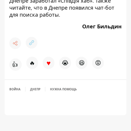
Днепре
заработал
«СпівДія хаб». Также
читайте, что в Днепре
появился
чат-бот
для поиска работы.
Олег Бильдин
♥
🔥
😭
😆
😡
👍
ВОЙНА
ДНЕПР
НУЖНА ПОМОЩЬ