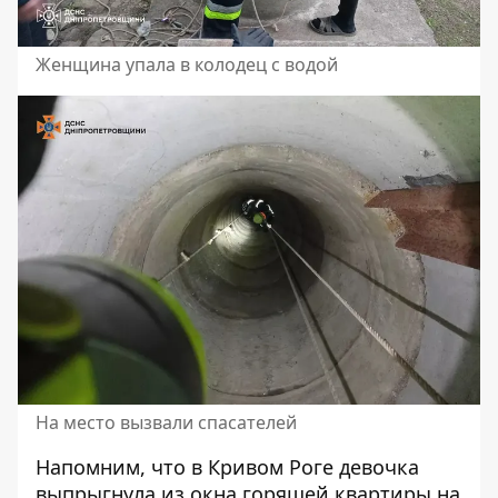
Женщина упала в колодец с водой
На место вызвали спасателей
Напомним, что
в Кривом Роге
девочка
выпрыгнула из окна горящей квартиры
на