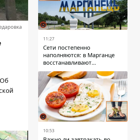
жедаровка
11:27
е
Сети постепенно
.
наполняются: в Марганце
восстанавливают
водоснабжение
 Об
ской
10:53
Важно ли завтракать во