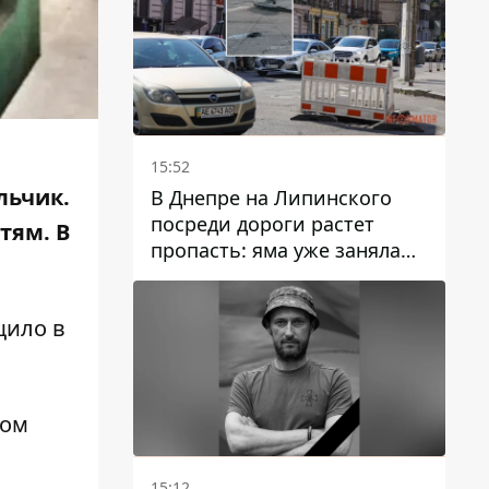
15:52
льчик.
В Днепре на Липинского
посреди дороги растет
тям. В
пропасть: яма уже заняла
полосу движения
щило в
лом
15:12