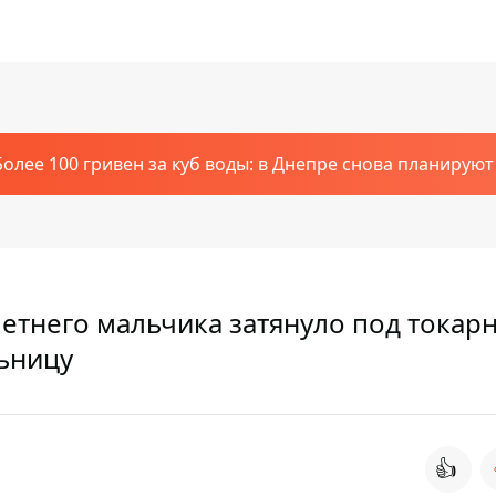
Более 100 гривен за куб воды: в Днепре снова планирую
летнего мальчика затянуло под токар
льницу
👍