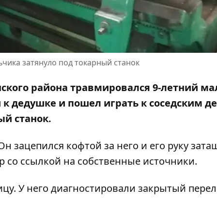
ьчика затянуло под токарный станок
нского района травмировался 9-летний ма
 к дедушке и пошел играть к соседским де
ый станок.
н зацепился кофтой за него и его руку зата
 со ссылкой на собственные источники.
цу. У него диагностировали закрытый пере