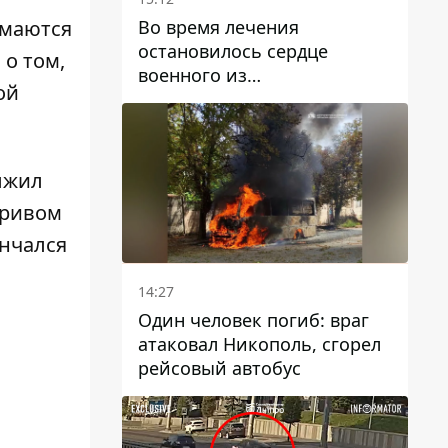
Во время лечения
имаются
остановилось сердце
о том,
военного из
ой
Днепропетровской области
Ростислава Лупашко
ыжил
Кривом
ончался
14:27
Один человек погиб: враг
атаковал Никополь, сгорел
рейсовый автобус