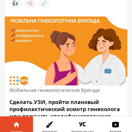
👍
Мобильная гинекологическая бригада
Сделать УЗИ, пройти плановый
профилактический осмотр гинеколога
или получить квалифицированную
гинекологическую помощь в
небольшом или удаленном
Главная
Актуально
Україна на часі
Youtube