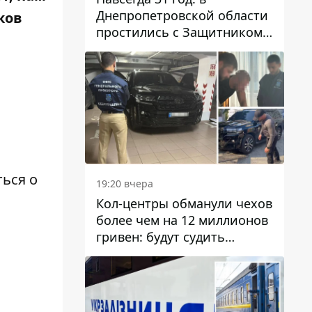
Днепропетровской области
ков
простились с Защитником
Александром Репиным
ться о
19:20 вчера
Кол-центры обманули чехов
более чем на 12 миллионов
гривен: будут судить
днепрянина,
организовавшего
транснациональную
преступную организацию