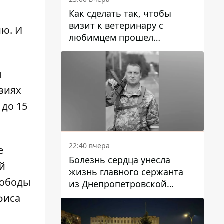
Как сделать так, чтобы
визит к ветеринару с
ию. И
любимцем прошел
спокойно: простые советы
л
виях
 до 15
22:40 вчера
е
Болезнь сердца унесла
ой
жизнь главного сержанта
вободы
из Днепропетровской
области Юрия Свистуна
фиса