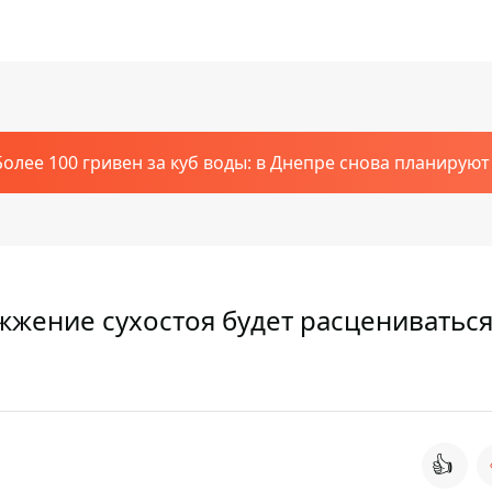
Более 100 гривен за куб воды: в Днепре снова планирую
жение сухостоя будет расцениваться
👍