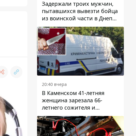
Задержали троих мужчин,
пытавшихся вывезти бойца
из воинской части в Днепр
за 7 тысяч долларов: среди
них был врач
20:40 вчера
В Каменском 41-летняя
женщина зарезала 66-
летнего сожителя и
пыталась обмануть
полицейских