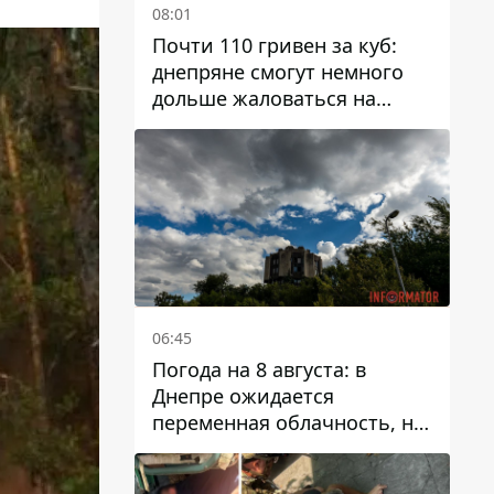
08:01
Почти 110 гривен за куб:
днепряне смогут немного
дольше жаловаться на
запланированные тарифы
на воду на 2027 год
06:45
Погода на 8 августа: в
Днепре ожидается
переменная облачность, но
может пойти дождь