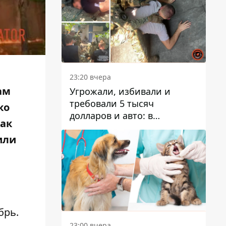
23:20 вчера
ам
Угрожали, избивали и
требовали 5 тысяч
ко
долларов и авто: в
как
Павлограде задержали двух
или
мужчин
брь.
23:00 вчера