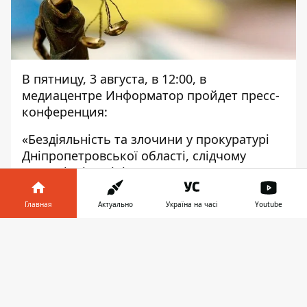
В пятницу, 3 августа, в 12:00, в
медиацентре Информатор пройдет пресс-
конференция:
«Бездіяльність та злочини у прокуратурі
Дніпропетровської області, слідчому
управлінні поліції. Чи захищають городян
міста правоохоронці?»
Главная
Актуально
Україна на часі
Youtube
В пресс-конференции примет участие
Информатор в
Скачать
адвокат Дорохин Виталий.
телефоне
👉
Приглашаются только представители
СМИ. Онлайн-трансляция в HD-качестве —
на сайте
https://dp.informator.ua/