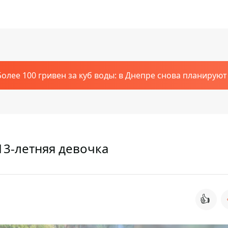
Более 100 гривен за куб воды: в Днепре снова планирую
13-летняя девочка
👍