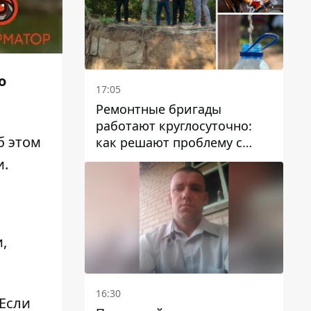
о
17:05
Ремонтные бригады
работают круглосуточно:
б этом
как решают проблему с
водой в Марганецкой
и.
громаде
,
16:30
Если