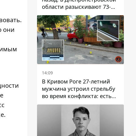
области разыскивают 73-
летнего мужчину
вовать.
о они
димым
14:09
В Кривом Роге 27-летний
дности
мужчина устроил стрельбу
не
во время конфликта: есть
раненый
сс
е.