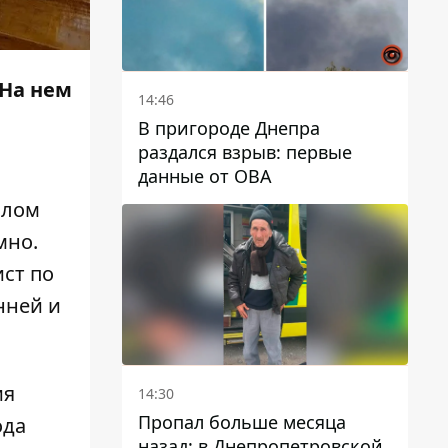
 На нем
14:46
В пригороде Днепра
раздался взрыв: первые
данные от ОВА
шлом
мно.
ист по
нней и
ия
14:30
Пропал больше месяца
ода
назад: в Днепропетровской