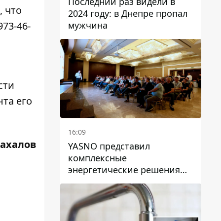
Последний раз видели в
, что
2024 году: в Днепре пропал
мужчина
73-46-
сти
нта его
16:09
Жахалов
YASNO представил
комплексные
энергетические решения
для бизнеса в Днепре