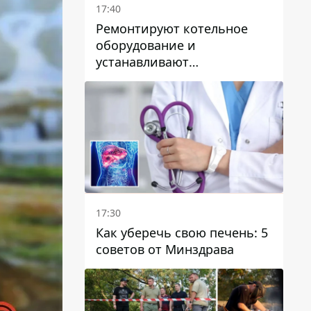
17:40
Ремонтируют котельное
оборудование и
устанавливают
генераторные установки:
как в Днепре готовятся к
отопительному сезону
17:30
Как уберечь свою печень: 5
советов от Минздрава