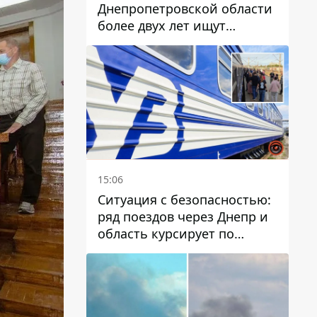
Днепропетровской области
более двух лет ищут
пропавшую женщину
15:06
Ситуация с безопасностью:
ряд поездов через Днепр и
область курсирует по
измененному маршруту, а
часть пути заменили
автобусами и электричками