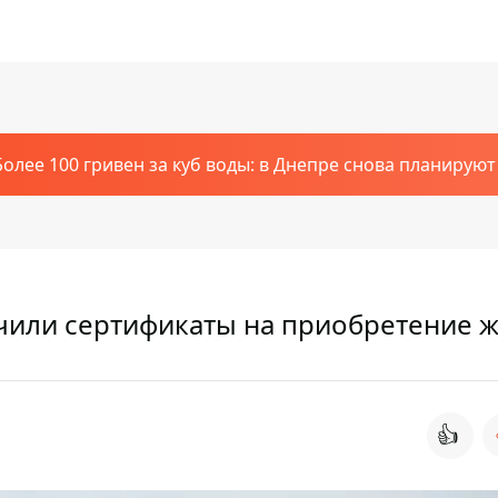
Более 100 гривен за куб воды: в Днепре снова планирую
чили сертификаты на приобретение 
👍