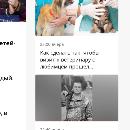
етей-
23:00 вчера
Как сделать так, чтобы
визит к ветеринару с
любимцем прошел
спокойно: простые советы
ждый.
о
, в
22:40 вчера