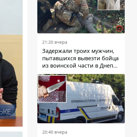
21:20 вчера
Задержали троих мужчин,
пытавшихся вывезти бойца
из воинской части в Днепр
за 7 тысяч долларов: среди
них был врач
20:40 вчера