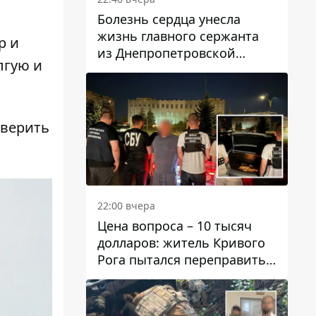
Болезнь сердца унесла
жизнь главного сержанта
р и
из Днепропетровской
лгую и
области Юрия Свистуна
оверить
22:00 вчера
Цена вопроса – 10 тысяч
долларов: житель Кривого
Рога пытался переправить
мужчину в Словакию