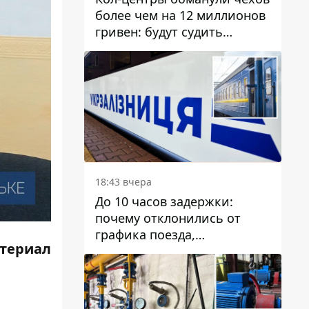
более чем на 12 миллионов
гривен: будут судить
днепрянина,
организовавшего
транснациональную
преступную организацию
18:43 вчера
До 10 часов задержки:
почему отклонились от
графика поезда,
териал
курсирующие через Днепр
и область