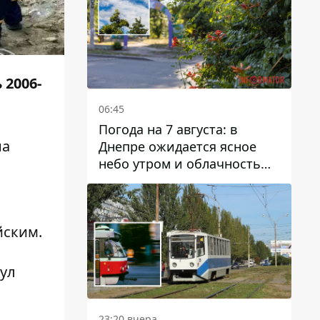
 2006-
06:45
Погода на 7 августа: в
а
Днепре ожидается ясное
небо утром и облачность
после обеда
йским.
ул
23:20 вчера