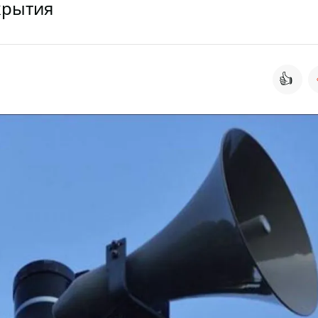
крытия
👍