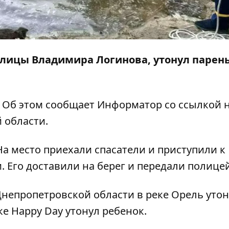
улицы Владимира Логинова, утонул парень
. Об этом сообщает
Информатор
со
ссылкой
н
 области.
На место приехали спасатели и приступили к
. Его доставили на берег и передали полице
Днепропетровской области в реке Орель
утон
рке Happy Day
утонул
ребенок.