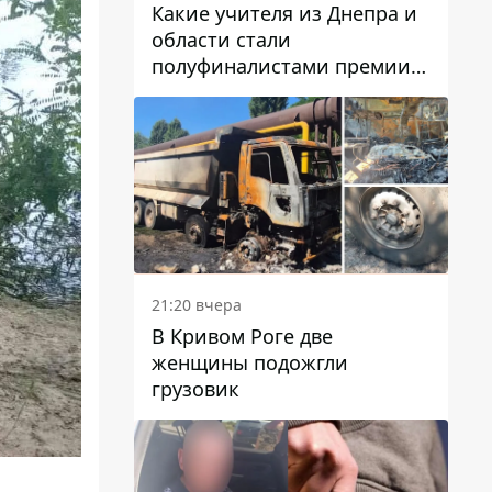
Какие учителя из Днепра и
области стали
полуфиналистами премии
Global Teacher Prize Ukraine
2026
21:20 вчера
В Кривом Роге две
женщины подожгли
грузовик