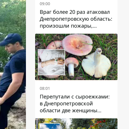
09:00
Враг более 20 раз атаковал
Днепропетровскую область:
произошли пожары,
повреждены дома,
инфраструктура и авто
08:01
Перепутали с сыроежками:
в Днепропетровской
области две женщины
отравились грибами