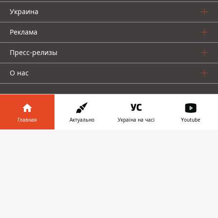
Украина
Реклама
Пресс-релизы
О нас
Главная
Актуально
Україна на часі
Youtube
Информатор в
Информатор проекты
Скачать
телефоне
👉
Информатор
Информатор
Информатор
Украина
Киев
Авто
© 2016-2026 Informator