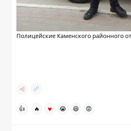
Полицейские Каменского районного о
♥
👍
🔥
😭
😆
😡