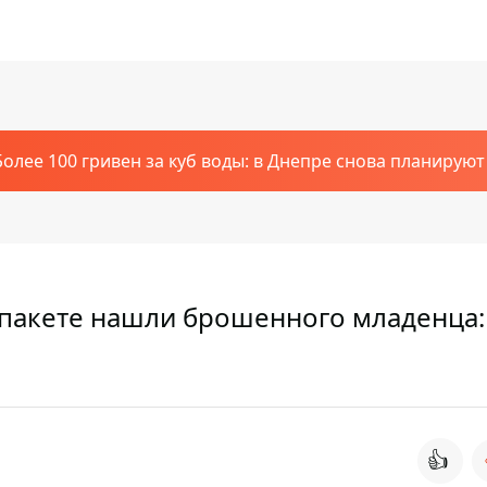
Более 100 гривен за куб воды: в Днепре снова планирую
пакете нашли брошенного младенца:
👍