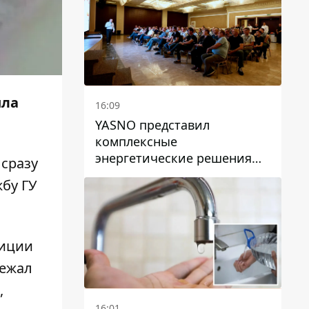
ила
16:09
YASNO представил
комплексные
энергетические решения
сразу
для бизнеса в Днепре
бу ГУ
лиции
лежал
,
16:01