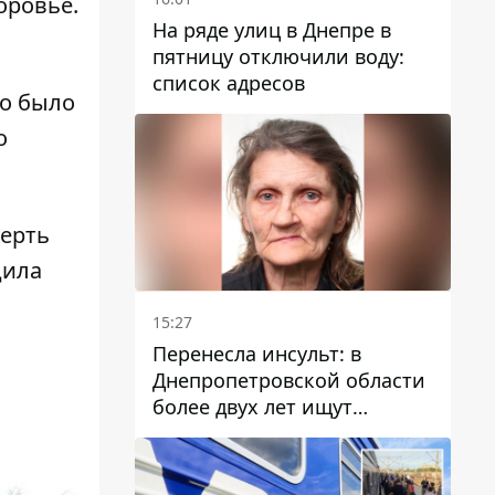
оровье.
На ряде улиц в Днепре в
пятницу отключили воду:
список адресов
го было
о
ерть
дила
15:27
Перенесла инсульт: в
Днепропетровской области
более двух лет ищут
пропавшую женщину