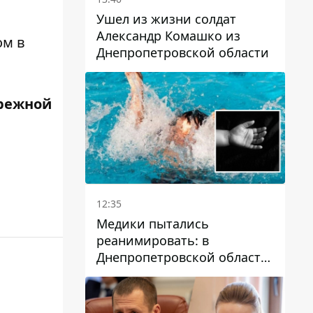
Ушел из жизни солдат
Александр Комашко из
ом в
Днепропетровской области
режной
12:35
Медики пытались
реанимировать: в
Днепропетровской области
двухлетний мальчик утонул
в бассейне