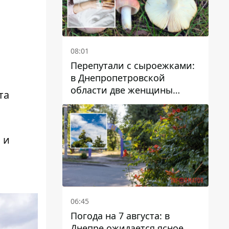
08:01
Перепутали с сыроежками:
в Днепропетровской
области две женщины
та
отравились грибами
я
и
06:45
Погода на 7 августа: в
Днепре ожидается ясное