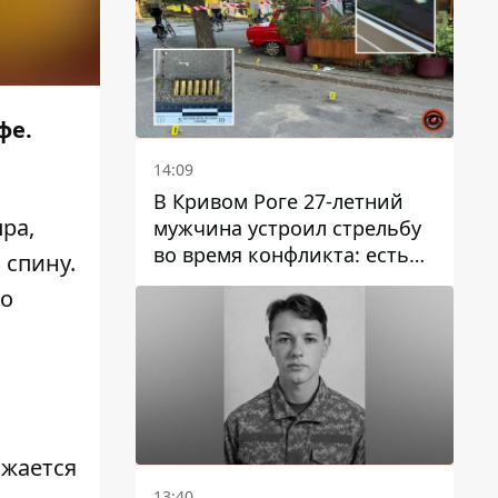
фе.
14:09
В Кривом Роге 27-летний
ра,
мужчина устроил стрельбу
во время конфликта: есть
 спину.
раненый
о
лжается
13:40