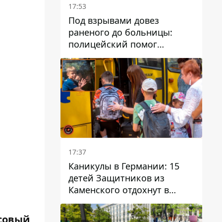
17:53
Под взрывами довез
раненого до больницы:
полицейский помог
пострадавшему после атаки
на Каменский район
17:37
Каникулы в Германии: 15
детей Защитников из
Каменского отдохнут в
Вуппертале
нсовый