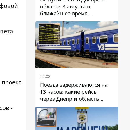
афовой
области 8 августа в
ближайшее время
ожидается гроза
итета
12:08
 проект
Поезда задерживаются на
13 часов: какие рейсы
через Днепр и область
выбились из графика
ов -