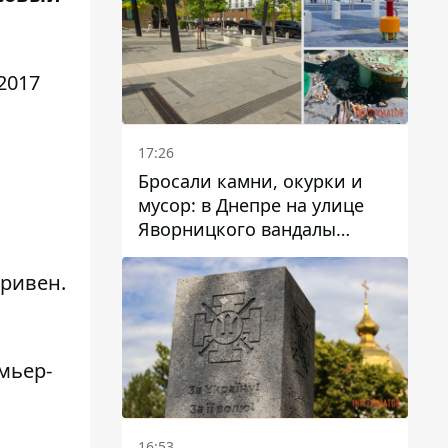
2017
17:26
Бросали камни, окурки и
мусор: в Днепре на улице
Яворницкого вандалы
повредили питьевые
фонтаны
гривен.
мьер-
16:53