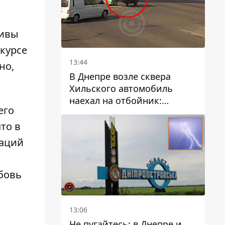
тивы
нкурсе
13:44
но,
В Днепре возле сквера
Хильского автомобиль
наехал на отбойник:
его
момент происшествия
то в
наций
бовь
13:06
Не пугайтесь: в Днепре и