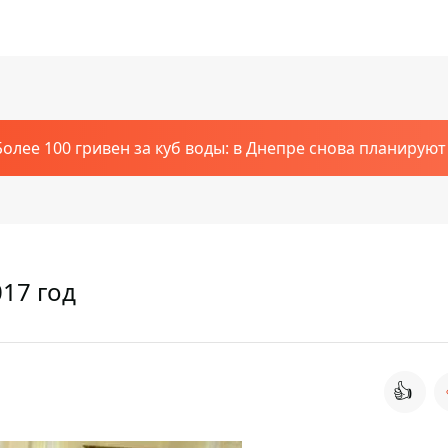
Более 100 гривен за куб воды: в Днепре снова планирую
17 год
👍