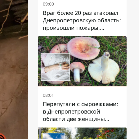
09:00
Враг более 20 раз атаковал
Днепропетровскую область:
произошли пожары,
повреждены дома,
инфраструктура и авто
08:01
Перепутали с сыроежками:
в Днепропетровской
области две женщины
отравились грибами