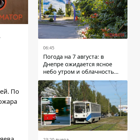
ь
06:45
Погода на 7 августа: в
Днепре ожидается ясное
небо утром и облачность
после обеда
ей. По
пожара
зяева
23:20 вчера