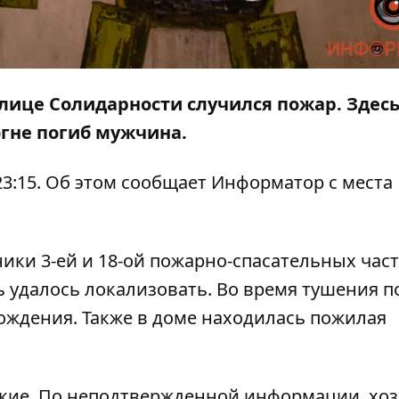
 улице Солидарности случился пожар. Здес
огне погиб мужчина.
23:15. Об этом сообщает
Информатор
с места
ки 3-ей и 18-ой пожарно-спасательных част
нь удалось локализовать. Во время тушения 
ождения. Также в доме находилась пожилая
ские. По неподтвержденной информации, хо