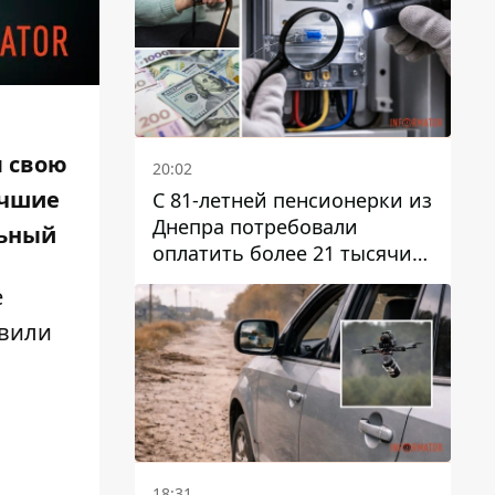
л свою
20:02
чшие
С 81-летней пенсионерки из
Днепра потребовали
льный
оплатить более 21 тысячи
гривен за "вмешательство в
е
работу счетчика"
овили
18:31