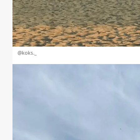
@koks._