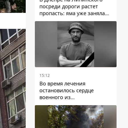
посреди дороги растет
пропасть: яма уже заняла
полосу движения
15:12
Во время лечения
остановилось сердце
военного из
Днепропетровской области
Ростислава Лупашко