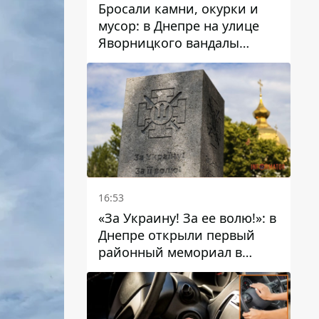
Бросали камни, окурки и
мусор: в Днепре на улице
Яворницкого вандалы
повредили питьевые
фонтаны
16:53
«За Украину! За ее волю!»: в
Днепре открыли первый
районный мемориал в
честь погибших
Защитников