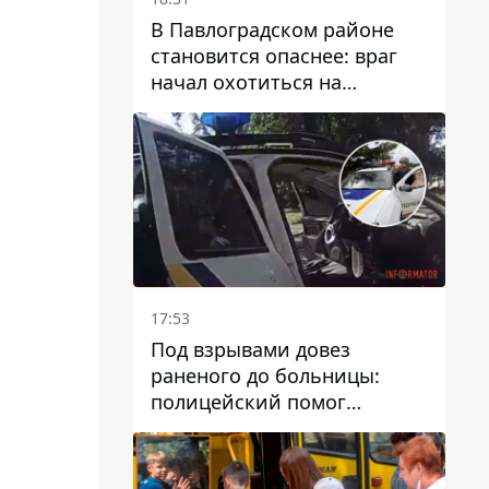
В Павлоградском районе
становится опаснее: враг
начал охотиться на
гражданский и военный
транспорт
17:53
Под взрывами довез
раненого до больницы:
полицейский помог
пострадавшему после атаки
на Каменский район