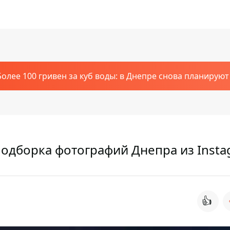
Более 100 гривен за куб воды: в Днепре снова планирую
подборка фотографий Днепра из Inst
👍