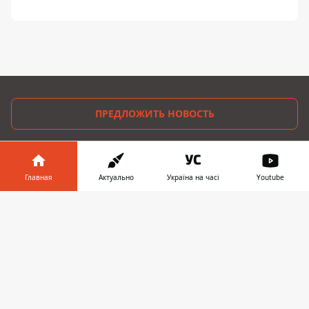
ПРЕДЛОЖИТЬ НОВОСТЬ
Днепр
Главная
Актуально
Україна на часі
Youtube
Область
Информатор в
Украина
Скачать
телефоне
👉
Реклама
Пресс-релизы
О нас