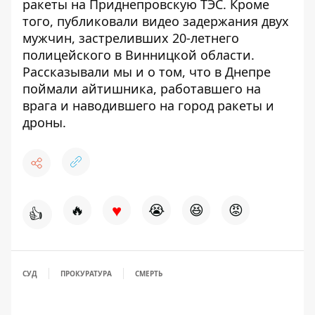
ракеты на Приднепровскую ТЭС
. Кроме
того, публиковали
видео задержания двух
мужчин
, застреливших 20-летнего
полицейского в Винницкой области.
Рассказывали мы и о том, что в Днепре
поймали айтишника, работавшего на
врага и
наводившего на город ракеты и
дроны
.
♥
🔥
😭
😆
😡
👍
СУД
ПРОКУРАТУРА
СМЕРТЬ