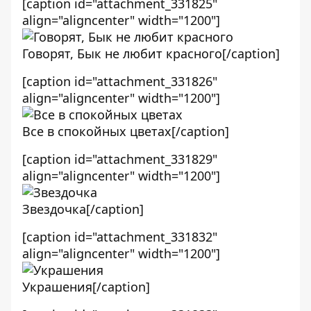
[caption id="attachment_331825"
align="aligncenter" width="1200"]
Говорят, Бык не любит красного[/caption]
[caption id="attachment_331826"
align="aligncenter" width="1200"]
Все в спокойных цветах[/caption]
[caption id="attachment_331829"
align="aligncenter" width="1200"]
Звездочка[/caption]
[caption id="attachment_331832"
align="aligncenter" width="1200"]
Украшения[/caption]