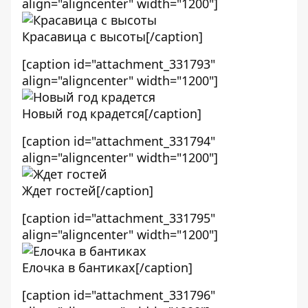
align="aligncenter" width="1200"]
Красавица с высоты[/caption]
[caption id="attachment_331793"
align="aligncenter" width="1200"]
Новый год крадется[/caption]
[caption id="attachment_331794"
align="aligncenter" width="1200"]
Ждет гостей[/caption]
[caption id="attachment_331795"
align="aligncenter" width="1200"]
Елочка в бантиках[/caption]
[caption id="attachment_331796"