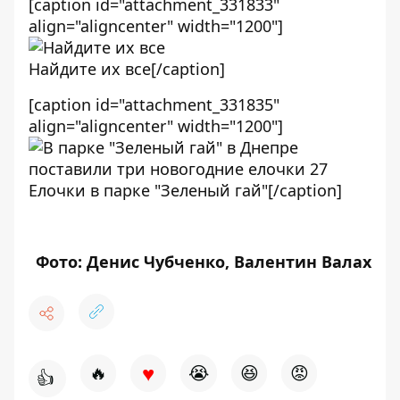
[caption id="attachment_331833"
align="aligncenter" width="1200"]
Найдите их все[/caption]
[caption id="attachment_331835"
align="aligncenter" width="1200"]
Елочки в парке "Зеленый гай"[/caption]
Фото: Денис Чубченко, Валентин Валах
♥
🔥
😭
😆
😡
👍