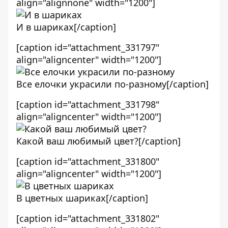
align="alignnone" width="1200"]
И в шариках[/caption]
[caption id="attachment_331797"
align="aligncenter" width="1200"]
Все елочки украсили по-разному[/caption]
[caption id="attachment_331798"
align="aligncenter" width="1200"]
Какой ваш любимый цвет?[/caption]
[caption id="attachment_331800"
align="aligncenter" width="1200"]
В цветных шариках[/caption]
[caption id="attachment_331802"