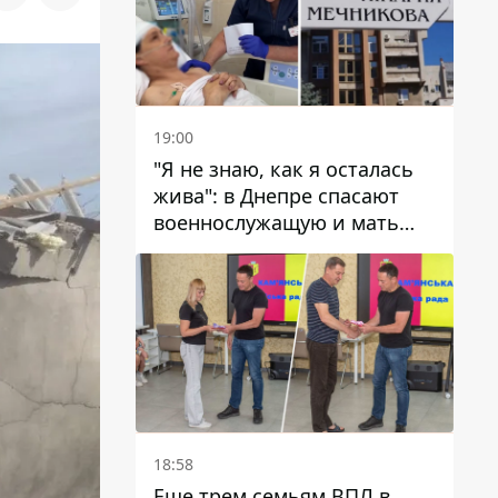
19:00
"Я не знаю, как я осталась
жива": в Днепре спасают
военнослужащую и мать
четверых детей, которую
ранил КАБ
18:58
Еще трем семьям ВПЛ в