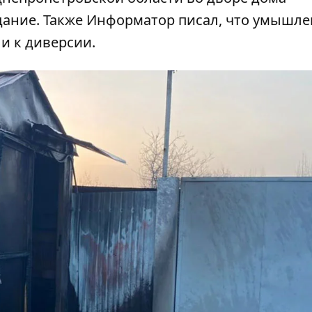
дание. Также Информатор писал, что
умышле
и к диверсии.