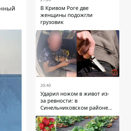
В Кривом Роге две
нный
женщины подожгли
грузовик
20:40
Ударил ножом в живот из-
за ревности: в
Синельниковском районе
задержали 49-летнего
мужчину за убийство