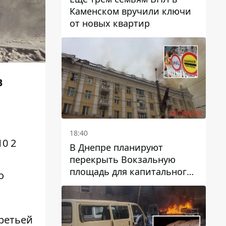
Каменском вручили ключи
от новых квартир
В
18:40
0 2
В Днепре планируют
перекрыть Вокзальную
площадь для капитального
о
ремонта дома, в который
попала вражеская ракета:
какие сроки
третьей