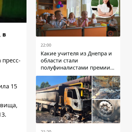
 в
22:00
Какие учителя из Днепра и
 пресс-
области стали
полуфиналистами премии
Global Teacher Prize Ukraine
2026
ила 15
овища,
3.
21:20