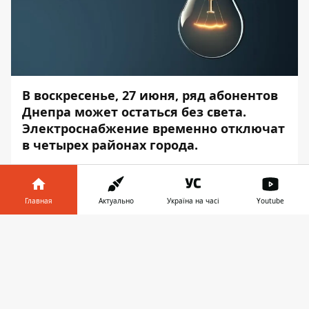
В воскресенье, 27 июня, ряд абонентов
Днепра может остаться без света.
Электроснабжение временно отключат
в четырех районах города.
Такая ситуация связана с реконструкцией
воздушных линий и ремонтом сетей. Об
Главная
Актуально
Україна на часі
Youtube
этом сообщает
Информатор
со ссылкой на
пресс-службу компании ДТЭК Днепровские
Информатор в
Скачать
электросети и Центральную
телефоне
👉
энергетическую компанию.
Ориентировочное время проведения
работ – с 8:00 до 17:00. Под отключение