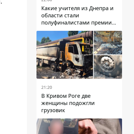
.
Какие учителя из Днепра и
области стали
полуфиналистами премии
Global Teacher Prize Ukraine
2026
21:20
В Кривом Роге две
женщины подожгли
грузовик