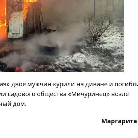
Маяк двое мужчин курили на диване и погибл
рии
садового общества «Мичуринец» возле
чный дом
.
Маргарита