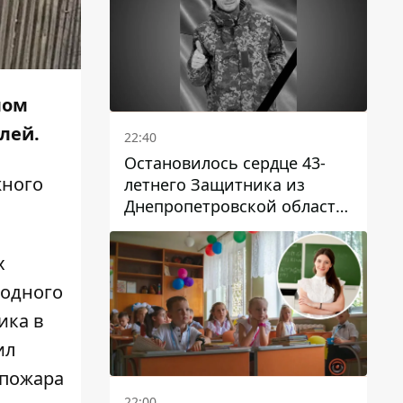
лом
лей.
22:40
Остановилось сердце 43-
жного
летнего Защитника из
Днепропетровской области
Евгения Зинченко
х
 одного
ика в
ил
 пожара
22:00