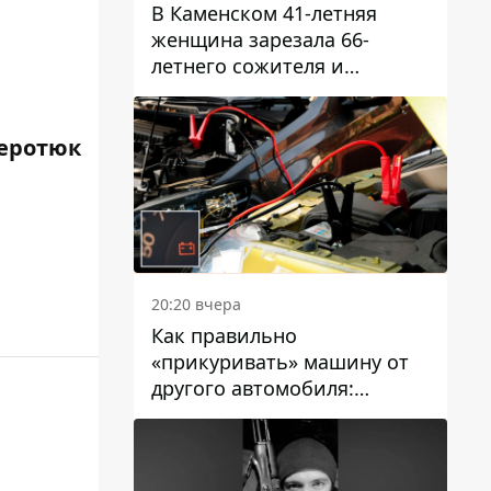
В Каменском 41-летняя
женщина зарезала 66-
летнего сожителя и
пыталась обмануть
полицейских
еротюк
20:20 вчера
Как правильно
«прикуривать» машину от
другого автомобиля:
инструкция для водителей