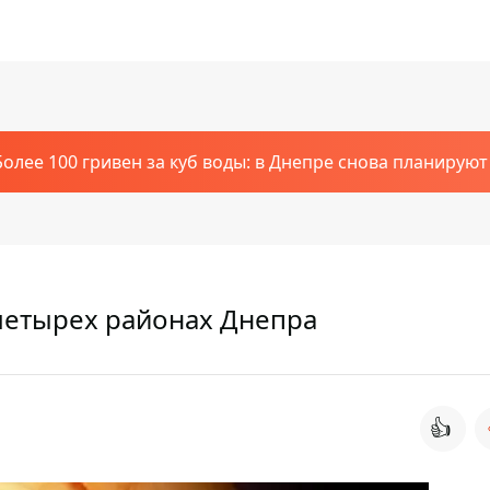
Более 100 гривен за куб воды: в Днепре снова планирую
 четырех районах Днепра
👍