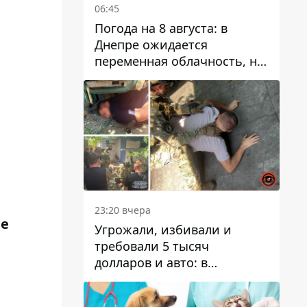
06:45
Погода на 8 августа: в
Днепре ожидается
переменная облачность, но
может пойти дождь
23:20 вчера
не
Угрожали, избивали и
требовали 5 тысяч
долларов и авто: в
Павлограде задержали двух
мужчин