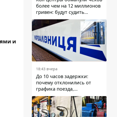
более чем на 12 миллионов
гривен: будут судить
днепрянина,
организовавшего
транснациональную
преступную организацию
иями и
18:43 вчера
До 10 часов задержки:
почему отклонились от
графика поезда,
курсирующие через Днепр
и область