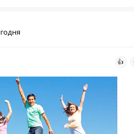
егодня
👍