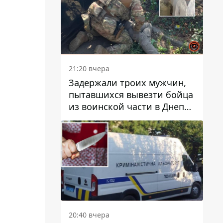
21:20 вчера
Задержали троих мужчин,
пытавшихся вывезти бойца
из воинской части в Днепр
за 7 тысяч долларов: среди
них был врач
20:40 вчера