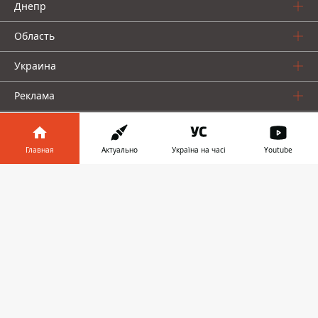
Днепр
Область
Украина
Реклама
Пресс-релизы
Главная
Актуально
Україна на часі
Youtube
О нас
Информатор в
Скачать
телефоне
👉
Информатор проекты
Информатор
Информатор
Информатор
Украина
Киев
Авто