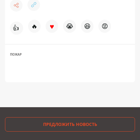
♥
🔥
😭
😆
😡
👍
ПОЖАР
ПРЕДЛОЖИТЬ НОВОСТЬ