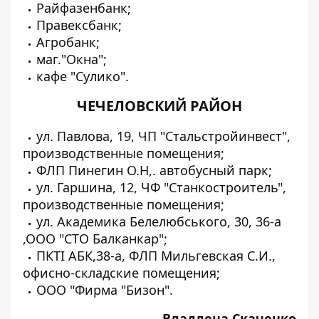
Райфазенбанк;
Правексбанк;
Агробанк;
маг."Окна";
кафе "Сулико".
ЧЕЧЕЛОВСКИЙ РАЙОН
ул. Павлова, 19, ЧП "Стальстройинвест",
производственные помещения;
ФЛП Пинегин О.Н,. автобусный парк;
ул. Гаршина, 12, ЧФ "Станкостроитель",
производственные помещения;
ул. Академика Белелюбського, 30, 36-а
,ООО "СТО Балканкар";
ПКТІ АБК,38-а, ФЛП Мильгевская С.И.,
офисно-складские помещения;
ООО "Фирма "Бизон".
Владлена Скаченко