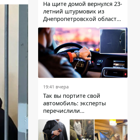
На щите домой вернулся 23-
летний штурмовик из
Днепропетровской области
Богдан Бескровный
19:41 вчера
Так вы портите свой
автомобиль: эксперты
перечислили
распространенные
привычки водителей,
которые на самом деле