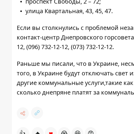
проспект Свободы, 2 – 72;
улица Квартальная, 43, 45, 47.
Если вы столкнулись с проблемой нез
контакт-центр Днепровского горсовета
12,
(096) 732-12-12
,
(073) 732-12-12
.
Раньше мы писали, что в Украине, нес
того,
в
Украине будут отключать свет и
другие коммунальные услуги,
такие ка
сколько днепряне платят за коммунал
♥
👍
🔥
😭
😆
😡