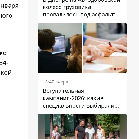
 января
колесо грузовика
провалилось под асфальт:
ного
движение заблокировано
же
34-
ской
18:47 вчера
Вступительная
кампания-2026: какие
специальности выбирали
абитуриенты в Украине