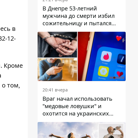
В Днепре 53-летний
мужчина до смерти избил
сожительницу и пытался
есь в
скрыть преступление:
детали
32-12-
и
. Кроме
а
 о том,
20:41 вчера
Враг начал использовать
"медовые ловушки" и
охотится на украинских
военнослужащих