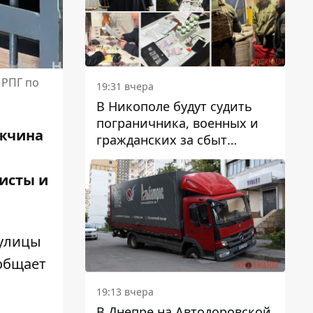
вредят машине
 РПГ по
19:31 вчера
В Никополе будут судить
пограничника, военных и
ужчина
гражданских за сбыт
психотропов
исты и
 улицы
ообщает
19:13 вчера
В Днепре на Автодоровской