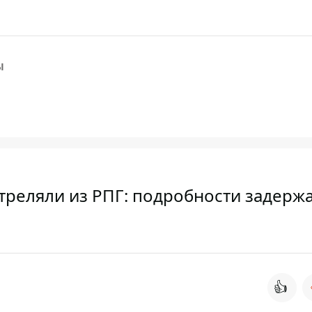
Ы
треляли из РПГ: подробности задерж
👍