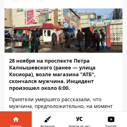
28 ноября на проспекте Петра
Калнышевского (ранее — улица
Косиора), возле магазина "АТБ",
скончался мужчина. Инцидент
произошел около 6:00.
Приятели умершего рассказали, что
мужчина, предположительно, на момент
смерти был пьян. По словам очевидцев,
он резко упал и ему стало плохо. Об этом
Информатор
сообщает с места событий.
Главная
Актуально
Україна на часі
Youtube