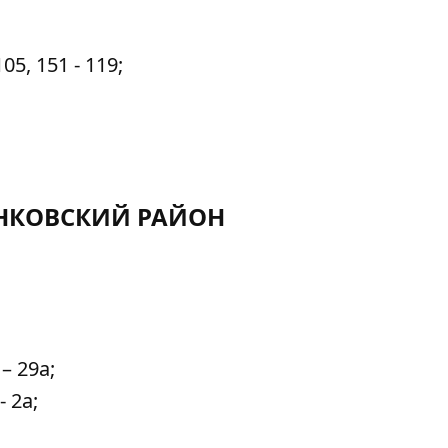
5, 151 - 119;
НКОВСКИЙ РАЙОН
– 29а;
 2а;