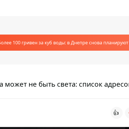
Более 100 гривен за куб воды: в Днепре снова планирую
а может не быть света: список адресо
👍