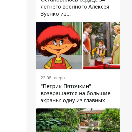
летнего военного Алексея
Зуенко из
Днепропетровской области
22:08 вчера
"Петрик Пяточкин"
возвращается на большие
экраны: одну из главных
ролей сыграет 9-летний
днепрянин Александр
Войтеховский