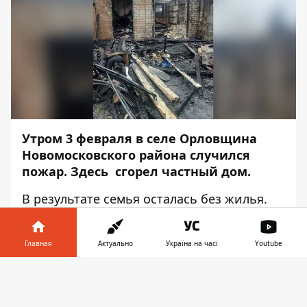
Утром 3 февраля в селе Орловщина
Новомосковского района случился
пожар. Здесь сгорел частный дом.
В результате семья осталась без жилья.
Об этом сообщает
Информатор
.
Огонь уничтожил крышу, стены,
Главная
Актуально
Україна на часі
Youtube
перекрытия и практически все, что было
Информатор в
внутри. В доме в момент пожара
Скачать
телефоне
👉
находились женщина, ее