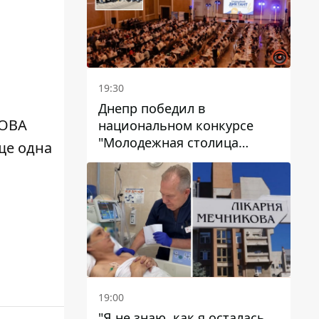
19:30
Днепр победил в
ОВА
национальном конкурсе
"Молодежная столица
е одна
Украины – 2026"
19:00
"Я не знаю, как я осталась