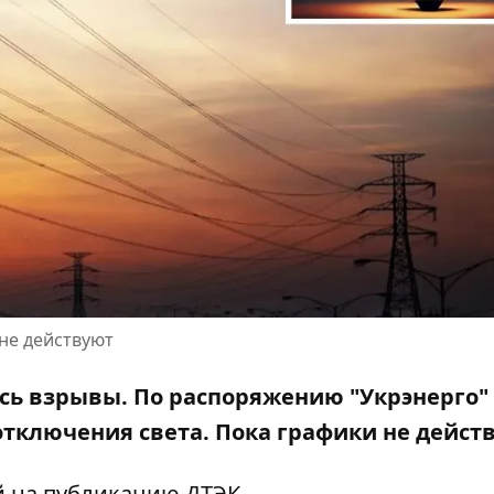
не действуют
сь взрывы
. По распоряжению "Укрэнерго"
отключения света. Пока графики не дейст
й
на публикацию ДТЭК
.