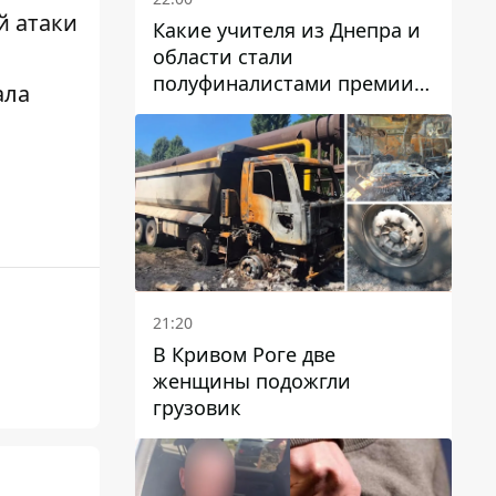
й атаки
Какие учителя из Днепра и
области стали
полуфиналистами премии
ала
Global Teacher Prize Ukraine
2026
21:20
В Кривом Роге две
женщины подожгли
грузовик