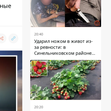
нные
20:40
Ударил ножом в живот из-
за ревности: в
Синельниковском районе
задержали 49-летнего
мужчину за убийство
20:20