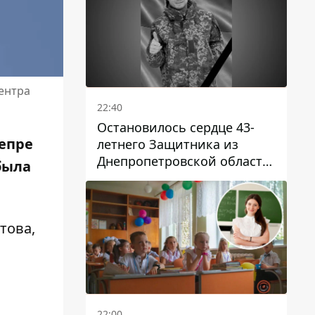
ентра
22:40
Остановилось сердце 43-
непре
летнего Защитника из
Днепропетровской области
была
Евгения Зинченко
това,
22:00