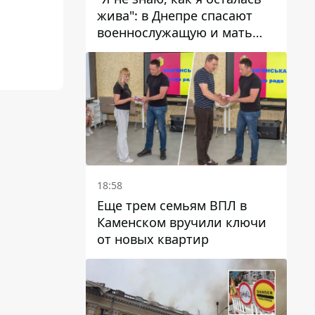
жива": в Днепре спасают
военнослужащую и мать
четверых детей, которую
ранил КАБ
18:58
Еще трем семьям ВПЛ в
Каменском вручили ключи
от новых квартир