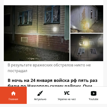
В результате вражеских обстрелов никто не
пострадал
В ночь на 24 января войска рф пять раз
били по Никопольскому району. Они
обстреливали из РСЗО "Град" и
тяжелой артиллерии. Враг попал по
Главная
Актуально
Україна на часі
Youtube
Никополю, Красногригоревской и