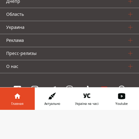
Днепр
Область
Украина
Реклама
Пресс-релизы
О нас
Главная
Актуально
Україна на часі
Youtube
Информатор проекты
Информатор в
Скачать
Информатор
Информатор
Информатор
телефоне
👉
Украина
Киев
Авто