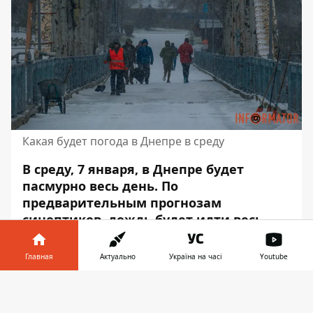
Какая будет погода в Днепре в среду
В среду, 7 января, в Днепре будет
пасмурно весь день. По
предварительным прогнозам
синоптиков, дождь будет идти весь
день, до самого вечера. Атмосферное
давление будет составлять от 745 до
Главная
Актуально
Україна на часі
Youtube
749 миллиметров ртутного столбика.
Информатор в
Скачать
Утром влажность воздуха составляет 90-
телефоне
👉