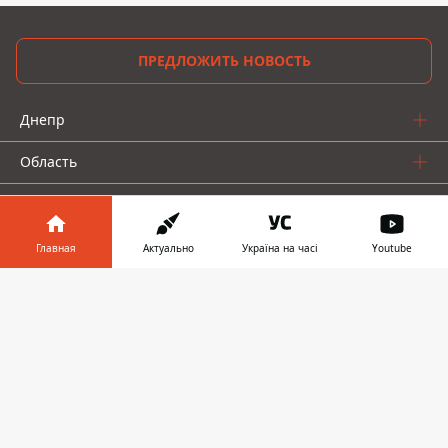
ПРЕДЛОЖИТЬ НОВОСТЬ
Днепр
Область
Украина
Реклама
Главная
Актуально
Україна на часі
Youtube
Пресс-релизы
Информатор в
Скачать
телефоне
👉
О нас