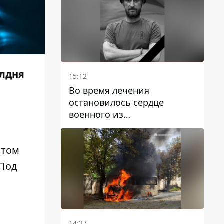
олдня
15:12
Во время лечения
остановилось сердце
военного из
Днепропетровской области
Ростислава Лупашко
этом
 Под
14:27