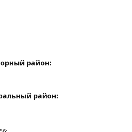
орный район:
ральный район:
56;