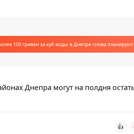
Более 100 гривен за куб воды: в Днепре снова планирую
айонах Днепра могут на полдня остат
👍