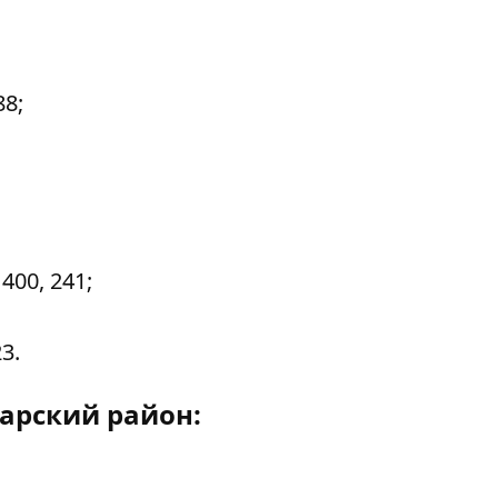
88;
 400, 241;
3.
арский район: