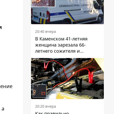
и
20:40 вчера
В Каменском 41-летняя
женщина зарезала 66-
летнего сожителя и
пыталась обмануть
полицейских
жение
20:20 вчера
 а
Как правильно