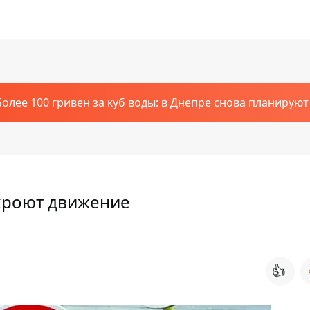
Более 100 гривен за куб воды: в Днепре снова планирую
екроют движение
👍