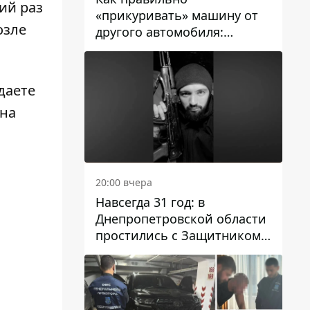
ий раз
«прикуривать» машину от
озле
другого автомобиля:
инструкция для водителей
даете
 на
20:00 вчера
Навсегда 31 год: в
Днепропетровской области
простились с Защитником
Александром Репиным