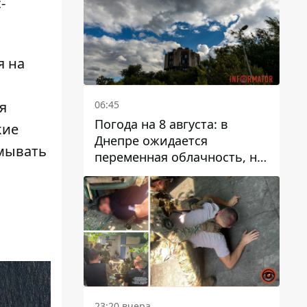
-
я на
06:45
я
Погода на 8 августа: в
кие
Днепре ожидается
умывать
переменная облачность, но
может пойти дождь
23:20 вчера