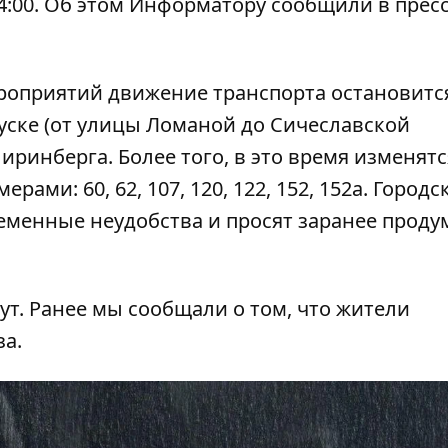
4:00. Об этом
Информатору
сообщили в пресс
роприятий движение транспорта остановитс
уске (от улицы Ломаной до Сичеславской
иринберга. Более того, в это время изменятс
ами: 60, 62, 107, 120, 122, 152, 152а. Городс
ременные неудобства и просят заранее прод
ут
. Ранее мы сообщали о том, что
жители
за
.