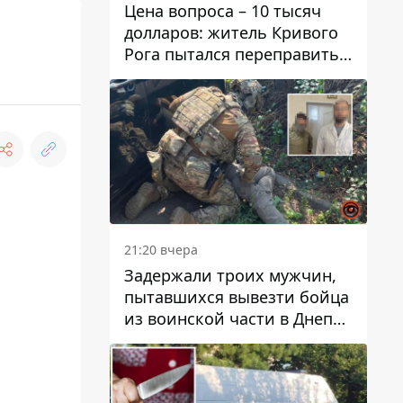
Цена вопроса – 10 тысяч
долларов: житель Кривого
Рога пытался переправить
мужчину в Словакию
21:20 вчера
Задержали троих мужчин,
пытавшихся вывезти бойца
из воинской части в Днепр
за 7 тысяч долларов: среди
них был врач