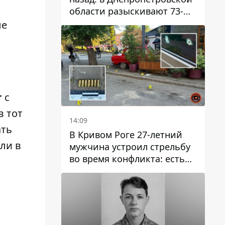
области разыскивают 73-
летнего мужчину
ые
г
с
в тот
14:09
ать
В Кривом Роге 27-летний
ли в
мужчина устроил стрельбу
во время конфликта: есть
раненый