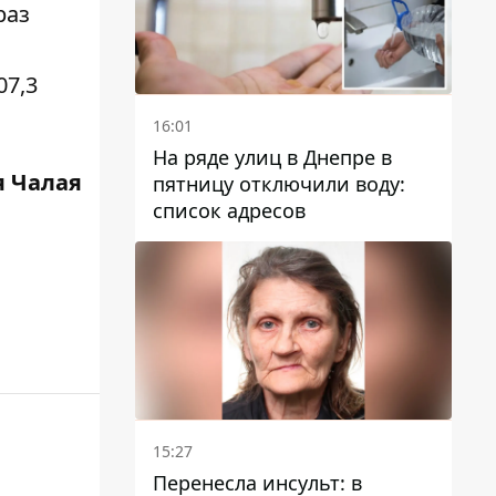
раз
07,3
16:01
На ряде улиц в Днепре в
 Чалая
пятницу отключили воду:
список адресов
15:27
Перенесла инсульт: в