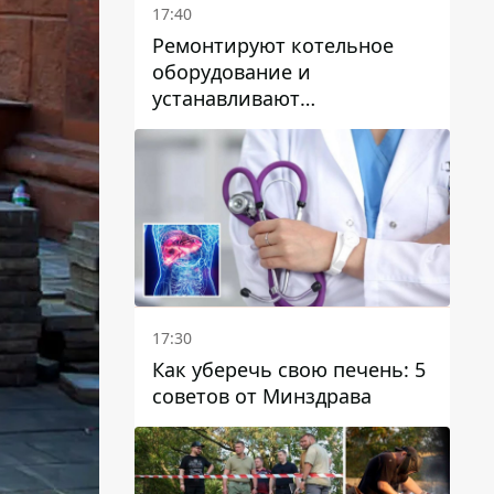
17:40
Ремонтируют котельное
оборудование и
устанавливают
генераторные установки:
как в Днепре готовятся к
отопительному сезону
17:30
Как уберечь свою печень: 5
советов от Минздрава