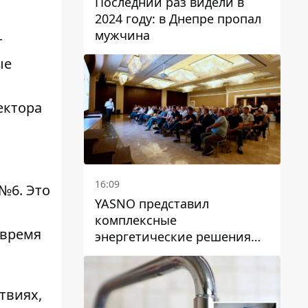
Последний раз видели в
2024 году: в Днепре пропал
мужчина
т
ые
ектора
16:09
 №6
. Это
YASNO представил
комплексные
о время
энергетические решения
для бизнеса в Днепре
твиях,