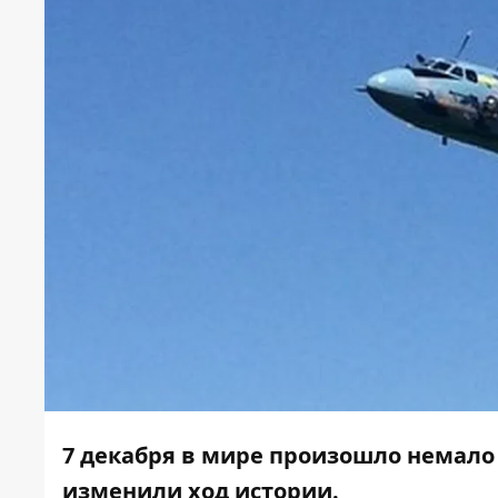
7 декабря в мире произошло немало
изменили ход истории.