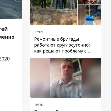
тей
17:05
еменно
Ремонтные бригады
работают круглосуточно:
как решают проблему с
водой в Марганецкой
2020
громаде
16:30