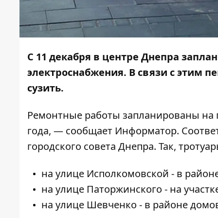
С 11 декабря в центре Днепра запл
электроснабжения. В связи с этим п
сузить.
Ремонтные работы запланированы на пе
года, — сообщает
Информатор
. Соотв
городского совета Днепра. Так, тротуар
на улице Исполкомовской - в районе
на улице Паторжинского - на участ
на улице Шевченко - в районе домов