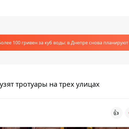
Более 100 гривен за куб воды: в Днепре снова планирую
узят тротуары на трех улицах
👍