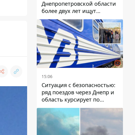
Днепропетровской области
более двух лет ищут
пропавшую женщину
15:06
Ситуация с безопасностью:
ряд поездов через Днепр и
область курсирует по
измененному маршруту, а
часть пути заменили
автобусами и электричками