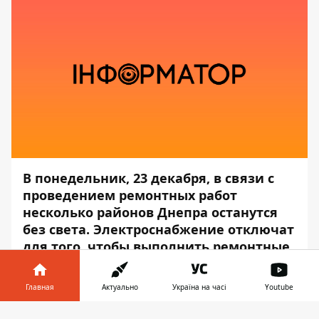
В понедельник, 23 декабря, в связи с
проведением ремонтных работ
несколько районов Днепра останутся
без света. Электроснабжение отключат
для того, чтобы выполнить ремонтные
работы, монтаж оборудования и
техническое обслуживание контактных
Главная
Актуально
Україна на часі
Youtube
сетей.
Информатор в